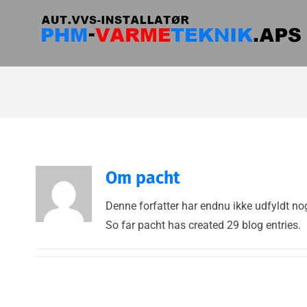
Skip
to
content
Om
pacht
Denne forfatter har endnu ikke udfyldt nog
So far pacht has created 29 blog entries.