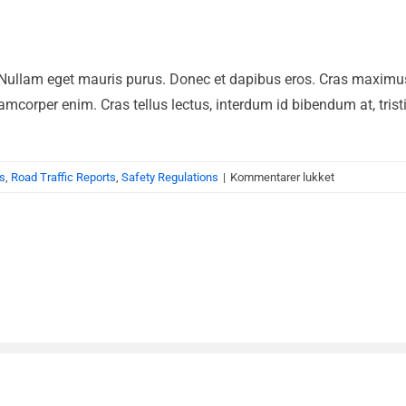
 Nullam eget mauris purus. Donec et dapibus eros. Cras maximus 
llamcorper enim. Cras tellus lectus, interdum id bibendum at, trist
til
s
,
Road Traffic Reports
,
Safety Regulations
|
Kommentarer lukket
Heading
Out
To
College?