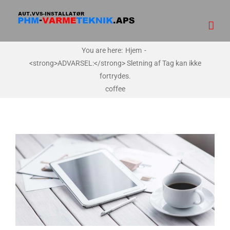
Skip
to
content
You are here
:
Hjem
-
<strong>ADVARSEL:</strong> Sletning af Tag kan ikke
fortrydes.
coffee