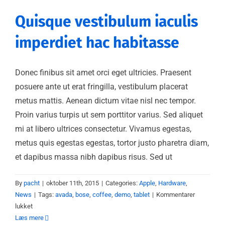
Quisque vestibulum iaculis
imperdiet hac habitasse
Donec finibus sit amet orci eget ultricies. Praesent
posuere ante ut erat fringilla, vestibulum placerat
metus mattis. Aenean dictum vitae nisl nec tempor.
Proin varius turpis ut sem porttitor varius. Sed aliquet
mi at libero ultrices consectetur. Vivamus egestas,
metus quis egestas egestas, tortor justo pharetra diam,
et dapibus massa nibh dapibus risus. Sed ut
By
pacht
|
oktober 11th, 2015
|
Categories:
Apple
,
Hardware
,
News
|
Tags:
avada
,
bose
,
coffee
,
demo
,
tablet
|
Kommentarer
til
lukket
Quisque
Læs mere