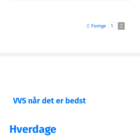
vestibulum
iaculis
imperdiet
hac
Forrige
1
2
habitasse
VVS når det er bedst
Hverdage