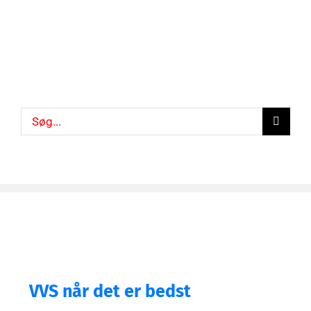
Søg
efter:
VVS når det er bedst