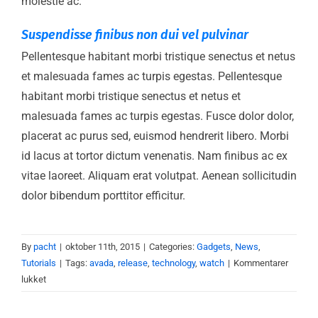
molestie ac.
Suspendisse finibus non dui vel pulvinar
Pellentesque habitant morbi tristique senectus et netus
et malesuada fames ac turpis egestas. Pellentesque
habitant morbi tristique senectus et netus et
malesuada fames ac turpis egestas. Fusce dolor dolor,
placerat ac purus sed, euismod hendrerit libero. Morbi
id lacus at tortor dictum venenatis. Nam finibus ac ex
vitae laoreet. Aliquam erat volutpat. Aenean sollicitudin
dolor bibendum porttitor efficitur.
By
pacht
|
oktober 11th, 2015
|
Categories:
Gadgets
,
News
,
Tutorials
|
Tags:
avada
,
release
,
technology
,
watch
|
Kommentarer
til
lukket
Donec
ornare