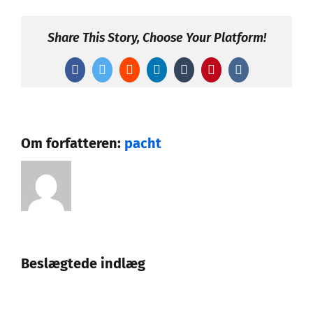
pretium
eget
Share This Story, Choose Your Platform!
scelisque
justo
Facebook
Twitter
Reddit
LinkedIn
Tumblr
Pinterest
Vk
Om forfatteren:
pacht
Beslægtede indlæg