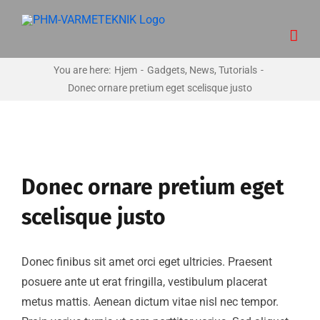
Skip
to
content
You are here
:
Hjem
-
Gadgets
,
News
,
Tutorials
-
Donec ornare pretium eget scelisque justo
Se
større
Donec ornare pretium eget
billede
scelisque justo
Donec finibus sit amet orci eget ultricies. Praesent
posuere ante ut erat fringilla, vestibulum placerat
metus mattis. Aenean dictum vitae nisl nec tempor.