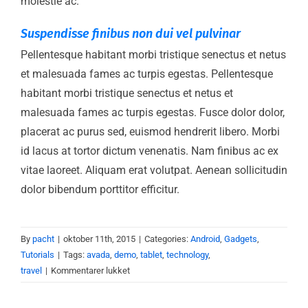
molestie ac.
Suspendisse finibus non dui vel pulvinar
Pellentesque habitant morbi tristique senectus et netus
et malesuada fames ac turpis egestas. Pellentesque
habitant morbi tristique senectus et netus et
malesuada fames ac turpis egestas. Fusce dolor dolor,
placerat ac purus sed, euismod hendrerit libero. Morbi
id lacus at tortor dictum venenatis. Nam finibus ac ex
vitae laoreet. Aliquam erat volutpat. Aenean sollicitudin
dolor bibendum porttitor efficitur.
By
pacht
|
oktober 11th, 2015
|
Categories:
Android
,
Gadgets
,
Tutorials
|
Tags:
avada
,
demo
,
tablet
,
technology
,
til
travel
|
Kommentarer lukket
Fusce
sollicitudin