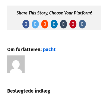
nunc
sed
Share This Story, Choose Your Platform!
placerat
varius
Facebook
Twitter
Reddit
LinkedIn
Tumblr
Pinterest
Vk
Om forfatteren:
pacht
Beslægtede indlæg