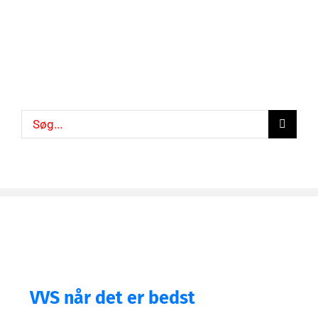
Søg
efter:
VVS når det er bedst