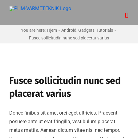
Skip
to
content
You are here
:
Hjem
-
Android
,
Gadgets
,
Tutorials
-
Fusce sollicitudin nunc sed placerat varius
Se
større
Fusce sollicitudin nunc sed
billede
placerat varius
Donec finibus sit amet orci eget ultricies. Praesent
posuere ante ut erat fringilla, vestibulum placerat
metus mattis. Aenean dictum vitae nisl nec tempor.