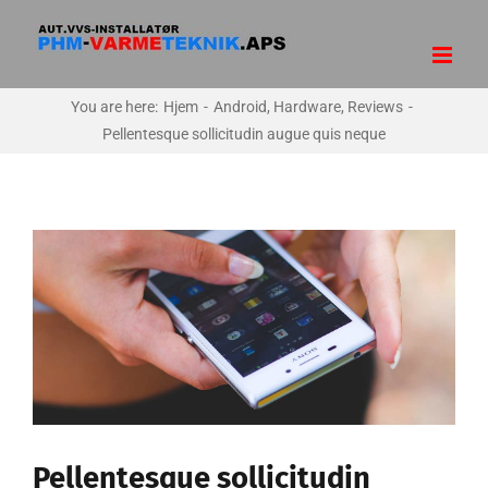
Skip
to
content
You are here
:
Hjem
-
Android
,
Hardware
,
Reviews
-
Pellentesque sollicitudin augue quis neque
Se
større
billede
Pellentesque sollicitudin